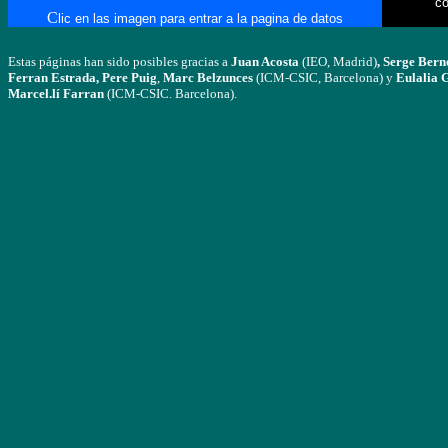
co
C
lic en las imagen para entrar a la pagina de datos
Estas páginas han sido posibles gracias a
Juan Acosta
(IEO, Madrid)
, Serge Ber
Ferran Estrada, Pere Puig
,
Marc Belzunces
(ICM-CSIC, Barcelona) y
Eulalia 
Marcel.lí Farran
(ICM-CSIC. Barcelona).